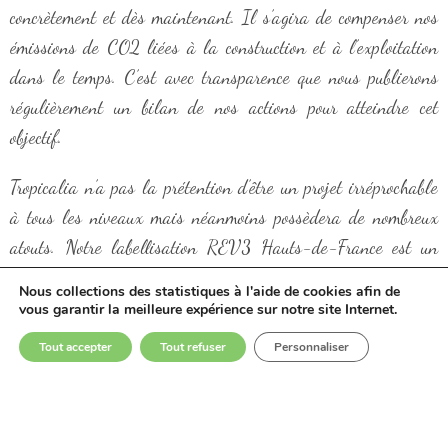
concrètement et dès maintenant. Il s’agira de compenser nos
émissions de CO2 liées à la construction et à l’exploitation
dans le temps. C’est avec transparence que nous publierons
régulièrement un bilan de nos actions pour atteindre cet
objectif.
Tropicalia n’a pas la prétention d’être un projet irréprochable
à tous les niveaux mais néanmoins possèdera de nombreux
atouts. Notre labellisation REV3 Hauts-de-France est un
premier pas actant l’engagement du projet dans cette direction
Nous collections des statistiques à l'aide de cookies afin de
et nous souhaitons que de nombreuses personnes nous
vous garantir la meilleure expérience sur notre site Internet.
rejoignent. Je m’engage avec mon équipe à mettre tout en
Tout accepter
Tout refuser
Personnaliser
œuvre pour faire en sorte d’atteindre cet objectif ambitieux de
neutralité carbone et ce, avec la même passion qui nous anime
tous autour de ce projet.